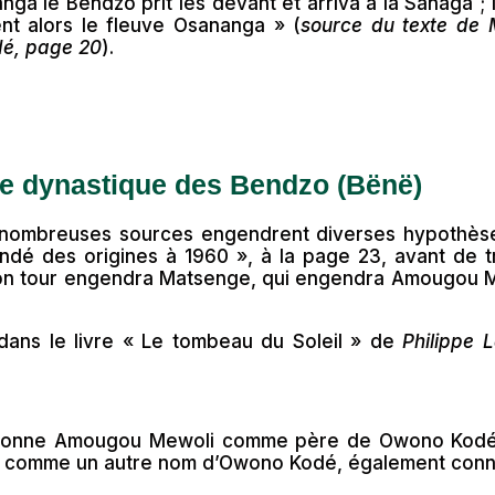
nga le Bendzo prit les devant et arriva à la Sanaga ; i
rent alors le fleuve Osananga » (
source du texte de
dé, page 20
).
e dynastique des Bendzo (Bënë)
 nombreuses sources engendrent diverses hypothèses
é des origines à 1960 », à la page 23, avant de t
on tour engendra Matsenge, qui engendra Amougou Me
ans le livre « Le tombeau du Soleil » de
Philippe 
itionne Amougou Mewoli comme père de Owono Kodé,
ôt comme un autre nom d’Owono Kodé, également con