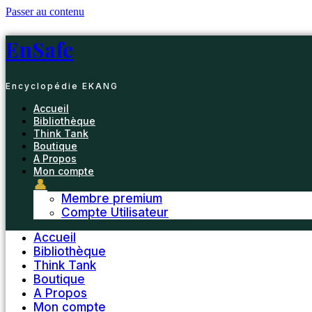
Passer au contenu
EnSafe
Encyclopédie EKANG
Accueil
Bibliothèque
Think Tank
Boutique
A Propos
Mon compte
👤
Membre premium
Compte Utilisateur
Accueil
Bibliothèque
Think Tank
Boutique
A Propos
Mon compte