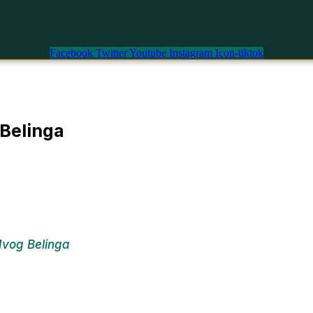
Facebook
Twitter
Youtube
Instagram
Icon-tiktok
 Belinga
Mvog Belinga