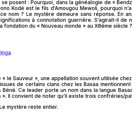
ns se posent : Pourquoi, dans la généalogie de « Ben
wono Kodé est le fils d’Amougou Mewoli, pourquoi n’a
de ce nom ? Le mystère demeure sans réponse. En ana
ifications à connotation guerrière. S’agirait-il de n
 la fondation du « Nouveau monde » au XIIIème siècle 
 « le Sauveur », une appellation souvent utilisée chez
issues de certains clans chez les Basaa mentionnent u
des Bënë. Ce leader porte un nom dans la langue Basa
». Il convient de noter qu’il existe trois confréries/pa
e mystère reste entier.