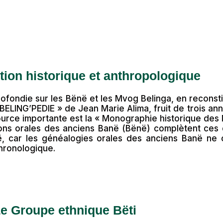
tion historique et anthropologique
ofondie sur les Bënë et les Mvog Belinga, en reconstit
 « BELING’PEDIE » de Jean Marie Alima, fruit de trois a
ource importante est la « Monographie historique de
tions orales des anciens Banë (Bënë) complètent ces
ë, car les généalogies orales des anciens Banë ne
hronologique.
e Groupe ethnique Bëti