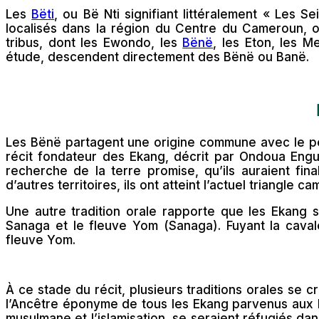
Les
Bëti
, ou Bë Nti signifiant littéralement « Les
localisés dans la région du Centre du Cameroun, 
tribus, dont les Ewondo, les
Bënë
, les Eton, les 
étude, descendent directement des Bënë ou Banë.
Les Bënë partagent une origine commune avec le peu
récit fondateur des Ekang, décrit par Ondoua Engutu
recherche de la terre promise, qu’ils auraient fin
d’autres territoires, ils ont atteint l’actuel triangle c
Une autre tradition orale rapporte que les Ekang s
Sanaga et le fleuve Yom (Sanaga). Fuyant la cavale
fleuve Yom.
À ce stade du récit, plusieurs traditions orales se 
l’Ancêtre éponyme de tous les Ekang parvenus aux be
musulmane et l’islamisation, se seraient réfugiés da