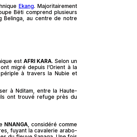
thnique
Ekang
. Majoritairement
oupe Bëti comprend plusieurs
g Belinga, au centre de notre
hique est
AFRI KARA
. Selon un
ont migré depuis l’Orient à la
périple à travers la Nubie et
ser à Nditam, entre la Haute-
ils ont trouvé refuge près du
de
NNANGA
, considéré comme
es, fuyant la cavalerie arabo-
tres du fleuve Sanaga. Une fois