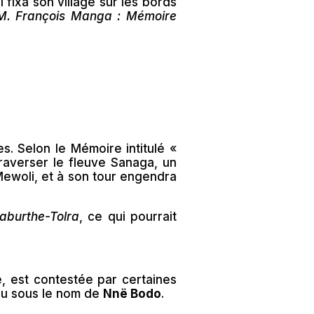
l fixa son village sur les bords
 M. François Manga : Mémoire
. Selon le Mémoire intitulé «
raverser le fleuve Sanaga, un
woli, et à son tour engendra
Laburthe-Tolra
, ce qui pourrait
 est contestée par certaines
nu sous le nom de
Nnë Bodo
.