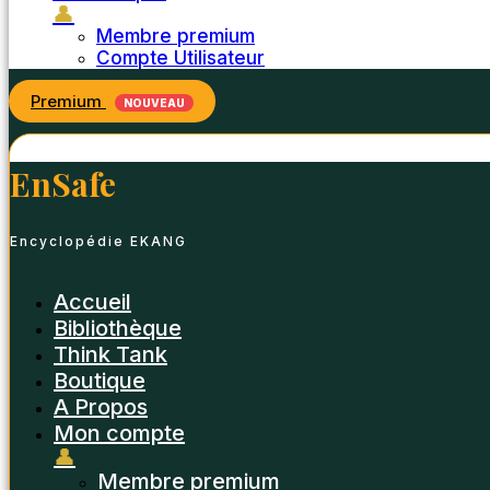
👤
Membre premium
Compte Utilisateur
Premium
NOUVEAU
EnSafe
Encyclopédie EKANG
Accueil
Bibliothèque
Think Tank
Boutique
A Propos
Mon compte
👤
Membre premium