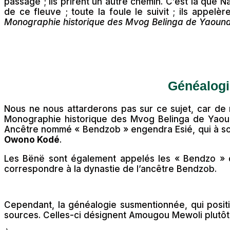
passage ; ils prirent un autre chemin. C’est là que Na
de ce fleuve ; toute la foule le suivit ; ils appelè
Monographie historique des Mvog Belinga de Yaoun
Généalogi
Nous ne nous attarderons pas sur ce sujet, car de
Monographie historique des Mvog Belinga de Yaound
Ancêtre nommé « Bendzob » engendra Esié, qui à s
Owono Kodé
.
Les Bënë sont également appelés les « Bendzo » d
correspondre à la dynastie de l’ancêtre Bendzob.
Cependant, la généalogie susmentionnée, qui pos
sources. Celles-ci désignent Amougou Mewoli plut