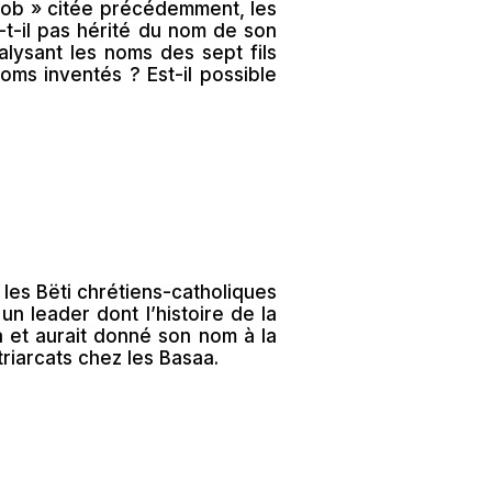
dzob » citée précédemment, les
-t-il pas hérité du nom de son
lysant les noms des sept fils
oms inventés ? Est-il possible
?
 les Bëti chrétiens-catholiques
n leader dont l’histoire de la
a et aurait donné son nom à la
triarcats chez les Basaa.