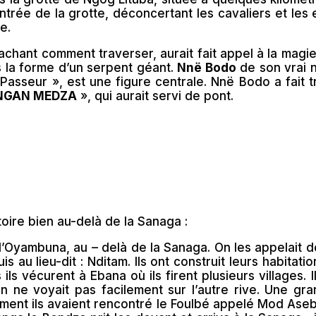
 l’entrée de la grotte, déconcertant les cavaliers et 
e.
hant comment traverser, aurait fait appel à la magie.
s la forme d’un serpent géant.
Nnë Bodo
de son vrai
sseur », est une figure centrale. Nnë Bodo a fait t
NGAN MEDZA
», qui aurait servi de pont.
stoire bien au-delà de la Sanaga :
’Oyambuna, au – delà de la Sanaga. On les appelait de
au lieu-dit : Nditam. Ils ont construit leurs habitation
ls vécurent à Ebana où ils firent plusieurs villages. I
n ne voyait pas facilement sur l’autre rive. Une gr
ent ils avaient rencontré le Foulbé appelé Mod Asebe