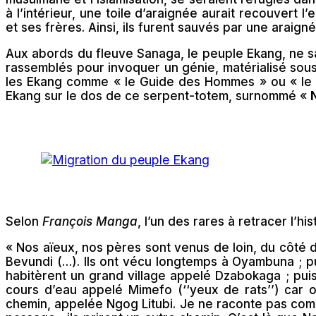
à l’intérieur, une toile d’araignée aurait recouvert
et ses frères. Ainsi, ils furent sauvés par une araigné
Aux abords du fleuve Sanaga, le peuple Ekang, ne sac
rassemblés pour invoquer un génie, matérialisé sou
les Ekang comme « le Guide des Hommes » ou « le Pa
Ekang sur le dos de ce serpent-totem, surnommé «
Selon
François Manga
, l’un des rares à retracer l’hi
« Nos aïeux, nos pères sont venus de loin, du côté d
Bevundi (…). Ils ont vécu longtemps à Oyambuna ; puis 
habitèrent un grand village appelé Dzabokaga ; puis i
cours d’eau appelé Mimefo (‘‘yeux de rats’’) car o
chemin, appelée Ngog Litubi. Je ne raconte pas comm