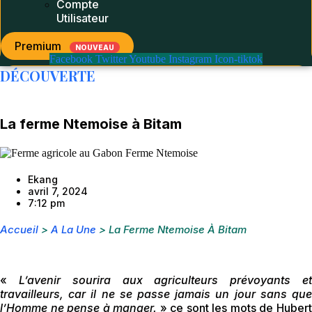
Compte
Utilisateur
Premium
NOUVEAU
Facebook
Twitter
Youtube
Instagram
Icon-tiktok
DÉCOUVERTE
La ferme Ntemoise à Bitam
Ekang
avril 7, 2024
7:12 pm
Accueil
>
A La Une
>
La Ferme Ntemoise À Bitam
«
L’avenir sourira aux agriculteurs prévoyants e
travailleurs, car il ne se passe jamais un jour sans que
l’Homme ne pense à manger.
» ce sont les mots de Huber