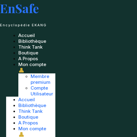
Passer
EnSafe
au
contenu
Encyclopédie EKANG
Accueil
Bibliothèque
Think Tank
Boutique
A Propos
Mon compte
👤
Membre
premium
Compte
Utilisateur
Accueil
Bibliothèque
Think Tank
Boutique
A Propos
Mon compte
👤