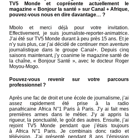
TV5 Monde et coprésente actuellement le
magazine « Bonjour la santé » sur Canal + Afrique,
pouvez-vous nous en dire davantage… ?
Mbolo et merci déjà pour votre invitation.
Effectivement, je suis journaliste-reporter-animatrice.
J’ai été sur TV5 Monde durant à peu près 15 ans. Et je
n’y suis plus, car j’ai décidé de continuer mon aventure
journalistique dans le groupe Canal+. Depuis cinq
saisons maintenant, j’y coanime le magazine santé de
la chaîne, « Bonjour Santé », avec le docteur Roger
Moyou-Mogo.
Pouvez-vous revenir sur votre parcours
professionnel ?
Après une fac de droit et une école de journalisme, j’ai
assez rapidement été prise à la radio
panafricaine Africa N°1 Paris à Paris. J’y ai fait mes
premières armes dans le métier. J’y ai appris la
rigueur, la ponctualité, le goût des autres. Ensuite, j’ai
rejoint TV5 Monde pendant que j’étais toujours
à Africa N°1 Paris. Je combinais donc radio et
télévision. J’ai présenté pendant 8 ans l’émission