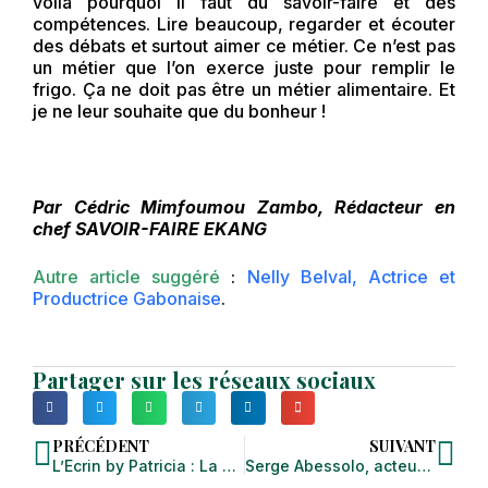
voilà pourquoi il faut du savoir-faire et des
compétences. Lire beaucoup, regarder et écouter
des débats et surtout aimer ce métier. Ce n’est pas
un métier que l’on exerce juste pour remplir le
frigo. Ça ne doit pas être un métier alimentaire. Et
je ne leur souhaite que du bonheur !
Par Cédric Mimfoumou Zambo, Rédacteur en
chef SAVOIR-FAIRE EKANG
Autre article suggéré
:
Nelly Belval, Actrice et
Productrice Gabonaise
.
Partager sur les réseaux sociaux
PRÉCÉDENT
SUIVANT
L’Ecrin by Patricia : La destination par excellence pour l’esthétique et le bien-être au Cameroun
Serge Abessolo, acteur gabonais : « Partout où se trouvent les Ekang, leur savoir-faire se propage »