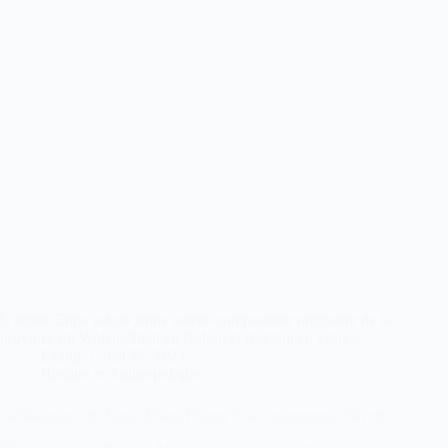
L’artiste Engo est un jeune auteur-compositeur originaire de la
province du Woleu-Ntem au Gabon et résidant en France.
Ekang
mai 27, 2024
Histoire et Anthropologie
Généalogie Afri Kara, Mvog Ekang Nna, cosmogonie Mvett