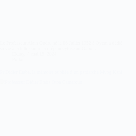
Le Professeur Alain Ondo, né le 06 Juillet 1952 à Oyem a dédié
sa vie à la lutte contre la drépanocytose au Gabon.
Ekang
mai 15, 2024
Portait
Pr Didier Etaba, la mémoire oubliée d’un patriarche Mvog Kani