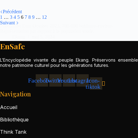
Précédent
1
…
3
4
5
6
7
8
9
…
12
Suivant
Population Eton Octobre 2023, 700.000 habitants environ.
Représentation par rapport à la population totale.
Ekang
mai 5, 2024
EnSafe
L’Encyclopédie vivante du peuple Ekang. Préservons ensemble
notre patrimoine culturel pour les générations futures.
Facebook
Twitter
Youtube
Instagram
Icon-
tiktok
Navigation
Accueil
Bibliothèque
Think Tank