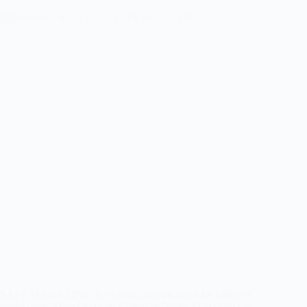
SAFE MAGAZINE de ce mois, met en avant les célèbres
professeurs Alain Ondo du Gabon et Didier Etaba Otoa du