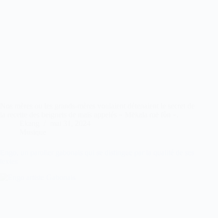
Nos mères ou les grands-mères voulaient détenaient le secret de
la recette des beignets de maïs appelés « Mëkala më fôn ».
Ekang
mai 31, 2024
Musique
Engo, un parolier gabonais qui se distingue par la qualité de ses
textes