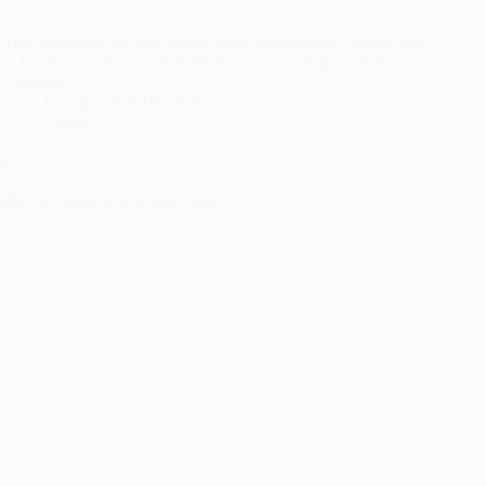
Alice Endamne est une femme Fang originaire du Gabon, née
en banlieue parisienne et résidant à ce jour à Silicon Valley en
Californie.
Ekang
mai 19, 2024
Portait
Pr Alain Ondo, une vie au service d’une cause…