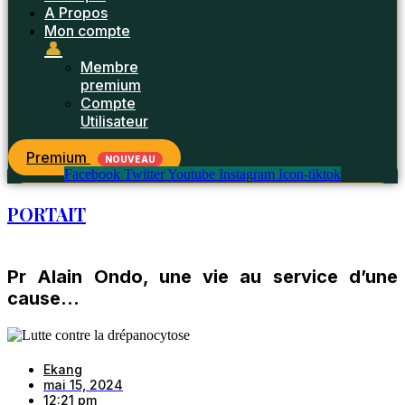
A Propos
Mon compte
👤
Membre
premium
Compte
Utilisateur
Premium
NOUVEAU
Facebook
Twitter
Youtube
Instagram
Icon-tiktok
PORTAIT
Pr Alain Ondo, une vie au service d’une
cause…
Ekang
mai 15, 2024
12:21 pm