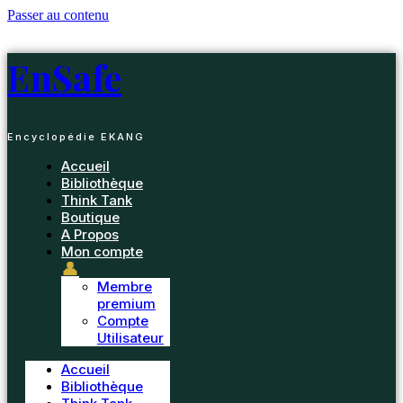
Passer au contenu
EnSafe
Encyclopédie EKANG
Accueil
Bibliothèque
Think Tank
Boutique
A Propos
Mon compte
👤
Membre
premium
Compte
Utilisateur
Accueil
Bibliothèque