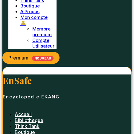
Think Tank
Boutique
A Propos
Mon compte
👤
Membre
premium
Compte
Utilisateur
Premium
NOUVEAU
EnSafe
Encyclopédie EKANG
Accueil
Bibliothèque
Think Tank
Boutique