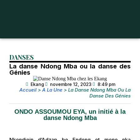
DANSES
La danse Ndong Mba ou la danse des
Génies
Ekang
novembre 12, 2023
8:49 pm
Accueil
>
A La Une
>
La Danse Ndong Mba Ou La
Danse Des Génies
ONDO ASSOUMOU EYA, un initié à la
danse Ndong Mba
Nkondjein d’Adzap be Endeng et mone nka