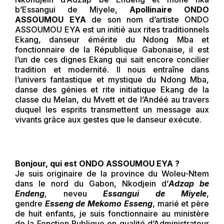
b’Essangui de Miyele,
Apollinaire ONDO
ASSOUMOU EYA
de son nom d’artiste ONDO
ASSOUMOU EYA est un initié aux rites traditionnels
Ekang, danseur émérite du Ndong Mba et
fonctionnaire de la République Gabonaise, il est
l’un de ces dignes Ekang qui sait encore concilier
tradition et modernité. Il nous entraîne dans
l’univers fantastique et mystique du Ndong Mba,
danse des génies et rite initiatique Ekang de la
classe du Melan, du Mvett et de l’Andéé au travers
duquel les esprits transmettent un message aux
vivants grâce aux gestes que le danseur exécute.
Bonjour, qui est ONDO ASSOUMOU EYA ?
Je suis originaire de la province du Woleu-Ntem
dans le nord du Gabon, Nkodjein d’
Adzap be
Endeng
, neveu
Essangui de Miyele
,
gendre
Esseng de Mekomo Esseng
, marié et père
de huit enfants, je suis fonctionnaire au ministère
de la Fonction Publique en qualité d’Administrateur