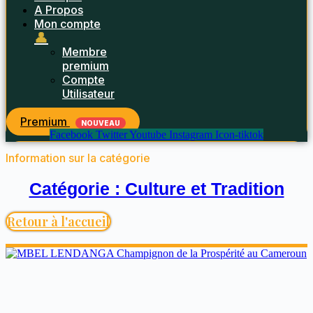
A Propos
Mon compte
👤
Membre
premium
Compte
Utilisateur
Premium
NOUVEAU
Facebook
Twitter
Youtube
Instagram
Icon-tiktok
Information sur la catégorie
Catégorie : Culture et Tradition
Retour à l'accueil