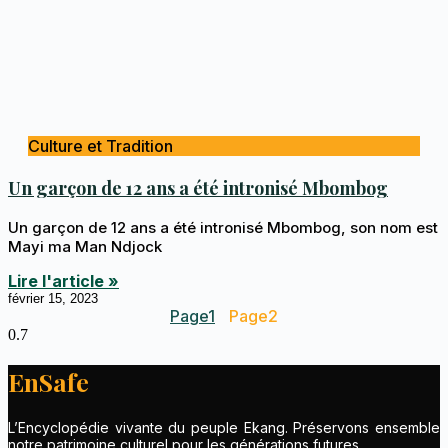
Culture et Tradition
Un garçon de 12 ans a été intronisé Mbombog
Un garçon de 12 ans a été intronisé Mbombog, son nom est
Mayi ma Man Ndjock
Lire l'article »
février 15, 2023
Page
1
Page
2
EnSafe
L’Encyclopédie vivante du peuple Ekang. Préservons ensemble
notre patrimoine culturel pour les générations futures.