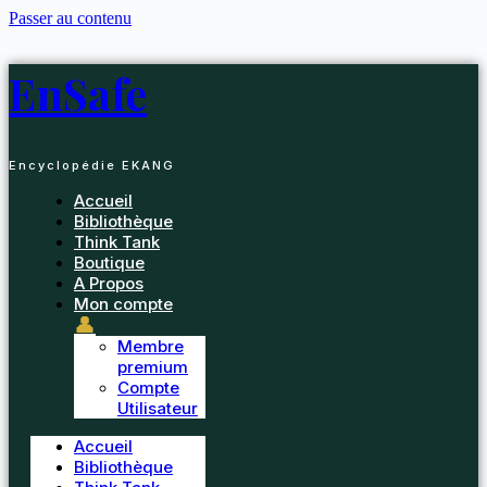
Passer au contenu
EnSafe
Encyclopédie EKANG
Accueil
Bibliothèque
Think Tank
Boutique
A Propos
Mon compte
👤
Membre
premium
Compte
Utilisateur
Accueil
Bibliothèque