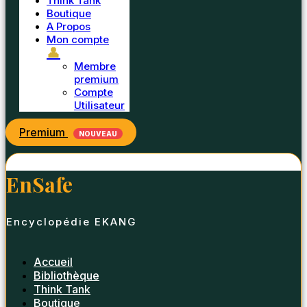
Think Tank
Boutique
A Propos
Mon compte
👤
Membre
premium
Compte
Utilisateur
Premium
NOUVEAU
EnSafe
Encyclopédie EKANG
Accueil
Bibliothèque
Think Tank
Boutique