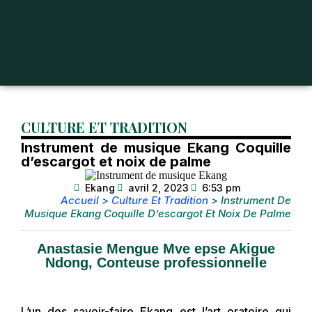
CULTURE ET TRADITION
Instrument de musique Ekang Coquille
d’escargot et noix de palme
Ekang
avril 2, 2023
6:53 pm
Accueil
>
Culture Et Tradition
>
Instrument De
Musique Ekang Coquille D’escargot Et Noix De Palme
Anastasie Mengue Mve epse Akigue
Ndong, Conteuse professionnelle
L’un des savoir-faire Ekang est l’art oratoire qui