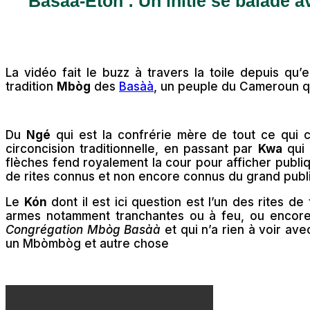
Basaa-Eton : Un initié se balade 
La vidéo fait le buzz à travers la toile depuis qu’el
tradition
Mbòg
des
Basàà
, un peuple du Cameroun qu
Du
Ngé
qui est la confrérie mère de tout ce qui 
circoncision traditionnelle, en passant par
Kwa
qui 
flèches fend royalement la cour pour afficher publiq
de rites connus et non encore connus du grand publ
Le
Kón
dont il est ici question est l’un des rites de
armes notamment tranchantes ou à feu, ou encore la
Congrégation Mbòg Basàà
et qui n’a rien à voir a
un Mbòmbòg et autre chose