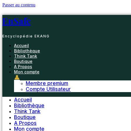
Passer au contenu
EnSafe
Encyclopédie EKANG
Accueil
Bibliothèque
Think Tank
Boutique
A Propos
Mon compte
👤
Membre premium
Compte Utilisateur
Accueil
Bibliothèque
Think Tank
Boutique
A Propos
Mon compte