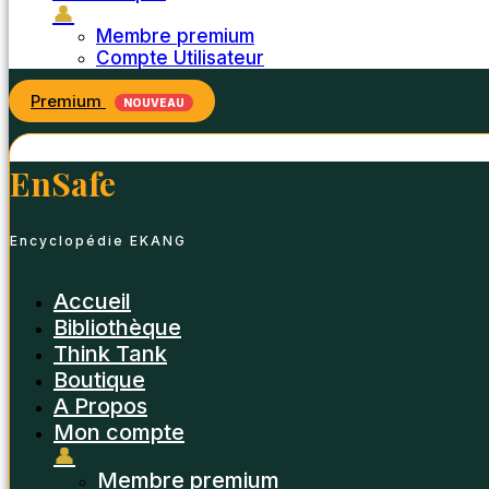
👤
Membre premium
Compte Utilisateur
Premium
NOUVEAU
EnSafe
Encyclopédie EKANG
Accueil
Bibliothèque
Think Tank
Boutique
A Propos
Mon compte
👤
Membre premium