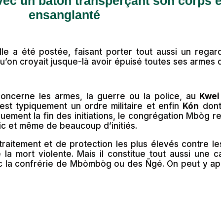
avec un bâton transperçant son corps 
ensanglanté
le a été postée, faisant porter tout aussi un regard l
’on croyait jusque-là avoir épuisé toutes ses armes q
concerne les armes, la guerre ou la police, au
Kwei
est typiquement un ordre militaire et enfin
Kón
dont
uement la fin des initiations, le congrégation Mbòg r
ic et même de beaucoup d’initiés.
 traitement et de protection les plus élevés contre le
 mort violente. Mais il constitue tout aussi une cas
vec la confrérie de Mbòmbòg ou des Ñgé. On peut y ap