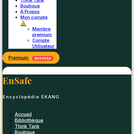
Think Tank
Boutique
A Propos
Mon compte
👤
Membre
premium
Compte
Utilisateur
Premium
NOUVEAU
EnSafe
Encyclopédie EKANG
Accueil
Bibliothèque
Think Tank
Boutique