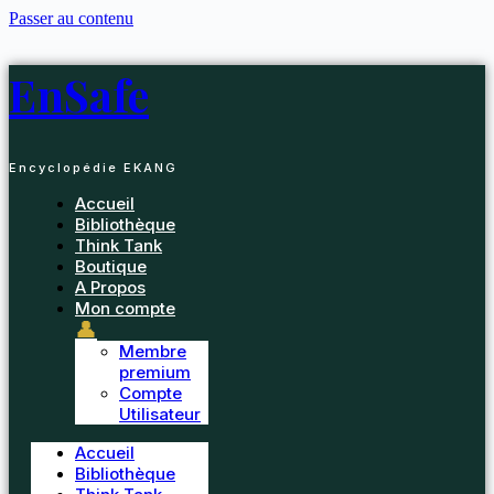
Passer au contenu
EnSafe
Encyclopédie EKANG
Accueil
Bibliothèque
Think Tank
Boutique
A Propos
Mon compte
👤
Membre
premium
Compte
Utilisateur
Accueil
Bibliothèque