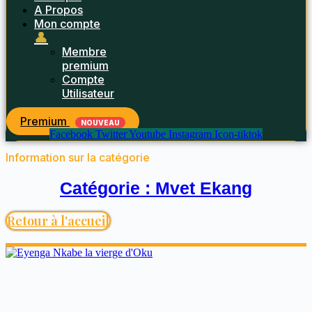
A Propos
Mon compte
👤
Membre
premium
Compte
Utilisateur
Premium
NOUVEAU
Facebook
Twitter
Youtube
Instagram
Icon-tiktok
Information sur la catégorie
Catégorie : Mvet Ekang
Retour à l'accueil