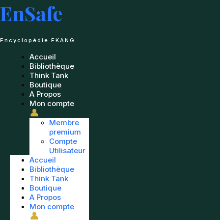
Passer
EnSafe
au
contenu
Encyclopédie EKANG
Accueil
Bibliothèque
Think Tank
Boutique
A Propos
Mon compte
👤
Membre
premium
Compte
Utilisateur
Accueil
Bibliothèque
Think Tank
Boutique
A Propos
Mon compte
👤