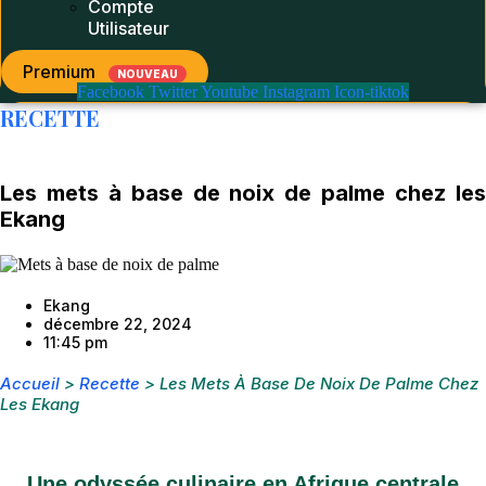
Compte
Utilisateur
Premium
NOUVEAU
Facebook
Twitter
Youtube
Instagram
Icon-tiktok
RECETTE
Les mets à base de noix de palme chez les
Ekang
Ekang
décembre 22, 2024
11:45 pm
Accueil
>
Recette
>
Les Mets À Base De Noix De Palme Chez
Les Ekang
Une odyssée culinaire en Afrique centrale