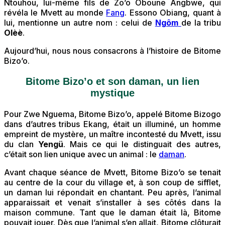
Ntouhou, lui-même fils de Zo’o Oboune Angbwe, qui
révéla le Mvett au monde
Fang
. Essono Obiang, quant à
lui, mentionne un autre nom : celui de
Ngôm
de la tribu
Olèè
.
Aujourd’hui, nous nous consacrons à l’histoire de Bitome
Bizo’o.
Bitome Bizo’o et son daman, un lien
mystique
Pour Zwe Nguema, Bitome Bizo’o, appelé Bitome Bizogo
dans d’autres tribus Ekang, était un illuminé, un homme
empreint de mystère, un maître incontesté du Mvett, issu
du clan
Yengü
. Mais ce qui le distinguait des autres,
c’était son lien unique avec un animal : le
daman
.
Avant chaque séance de Mvett, Bitome Bizo’o se tenait
au centre de la cour du village et, à son coup de sifflet,
un daman lui répondait en chantant. Peu après, l’animal
apparaissait et venait s’installer à ses côtés dans la
maison commune. Tant que le daman était là, Bitome
pouvait jouer. Dès que l’animal s’en allait, Bitome clôturait