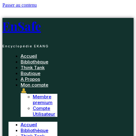
Passer au contenu
EnSafe
Encyclopédie EKANG
Accueil
Bibliothèque
Think Tank
Boutique
A Propos
Mon compte
👤
Membre
premium
Compte
Utilisateur
Accueil
Bibliothèque