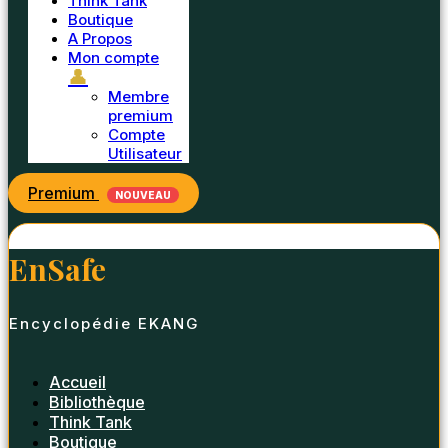
Think Tank
Boutique
A Propos
Mon compte
👤
Membre
premium
Compte
Utilisateur
Premium
NOUVEAU
EnSafe
Encyclopédie EKANG
Accueil
Bibliothèque
Think Tank
Boutique