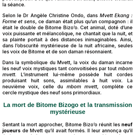
la séance.
Selon le Dr Angèle Christine Ondo, dans
Mvett Ekang :
Forme et sens
, ce daman était plus qu’un compagnon : il
était le double de Bitome Bizo’o. Cet animal, doté d’une
voix puissante et mélancolique, ne chantait que la nuit, et
sa plainte portait à des distances inimaginables. Ainsi,
dans l’obscurité mystérieuse de la nuit africaine, seules
les voix de Bitome et de son daman résonnaient.
Dans la symbolique du Mvett, la voix du daman incarne
les neuf voix mystiques tant convoitisées par tout
mbom
mvett
. L’instrument lui-même possède huit cordes
produisant huit sons, assimilables à huit voix. La
neuvième voix, celle du
mbom mvett
, complète ce
cercle mystique des neuf sons primordiaux.
La mort de Bitome Bizogo et la transmission
mystérieuse
Sentant la mort approcher, Bitome Bizo’o réunit les
neuf
joueurs
de Mvett qu’il avait formés. Il leur annonça qu’il