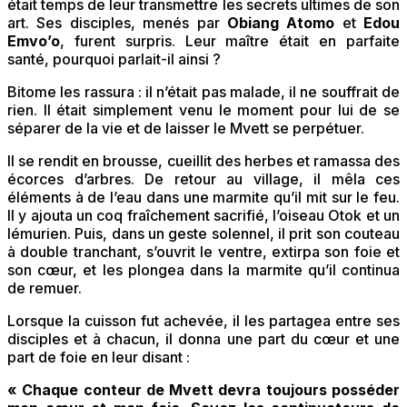
était temps de leur transmettre les secrets ultimes de son
art. Ses disciples, menés par
Obiang Atomo
et
Edou
Emvo’o
, furent surpris. Leur maître était en parfaite
santé, pourquoi parlait-il ainsi ?
Bitome les rassura : il n’était pas malade, il ne souffrait de
rien. Il était simplement venu le moment pour lui de se
séparer de la vie et de laisser le Mvett se perpétuer.
Il se rendit en brousse, cueillit des herbes et ramassa des
écorces d’arbres. De retour au village, il mêla ces
éléments à de l’eau dans une marmite qu’il mit sur le feu.
Il y ajouta un coq fraîchement sacrifié, l’oiseau Otok et un
lémurien. Puis, dans un geste solennel, il prit son couteau
à double tranchant, s’ouvrit le ventre, extirpa son foie et
son cœur, et les plongea dans la marmite qu’il continua
de remuer.
Lorsque la cuisson fut achevée, il les partagea entre ses
disciples et à chacun, il donna une part du cœur et une
part de foie en leur disant :
« Chaque conteur de Mvett devra toujours posséder