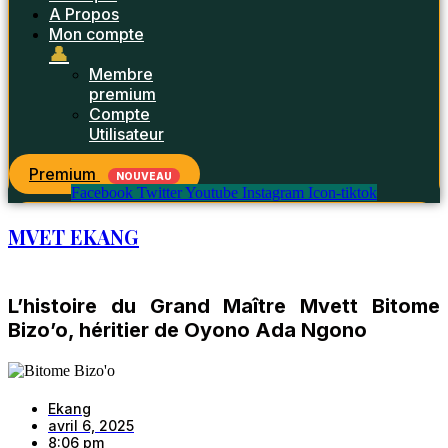
A Propos
Mon compte
👤
Membre
premium
Compte
Utilisateur
Premium
NOUVEAU
Facebook
Twitter
Youtube
Instagram
Icon-tiktok
MVET EKANG
L’histoire du Grand Maître Mvett Bitome
Bizo’o, héritier de Oyono Ada Ngono
Ekang
avril 6, 2025
8:06 pm