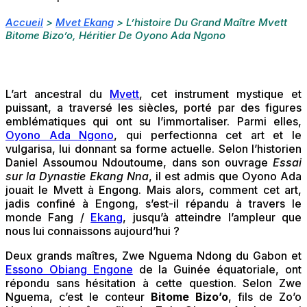
Accueil
>
Mvet Ekang
>
L’histoire Du Grand Maître Mvett
Bitome Bizo’o, Héritier De Oyono Ada Ngono
L’art ancestral du
Mvett
, cet instrument mystique et
puissant, a traversé les siècles, porté par des figures
emblématiques qui ont su l’immortaliser. Parmi elles,
Oyono Ada Ngono
, qui perfectionna cet art et le
vulgarisa, lui donnant sa forme actuelle. Selon l’historien
Daniel Assoumou Ndoutoume, dans son ouvrage
Essai
sur la Dynastie Ekang Nna
, il est admis que Oyono Ada
jouait le Mvett à Engong. Mais alors, comment cet art,
jadis confiné à Engong, s’est-il répandu à travers le
monde Fang /
Ekang
, jusqu’à atteindre l’ampleur que
nous lui connaissons aujourd’hui ?
Deux grands maîtres, Zwe Nguema Ndong du Gabon et
Essono Obiang Engone
de la Guinée équatoriale, ont
répondu sans hésitation à cette question. Selon Zwe
Nguema, c’est le conteur
Bitome Bizo’o
, fils de Zo’o