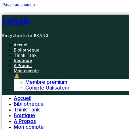
Passer au contenu
EnSafe
Encyclopédie EKANG
Accueil
Bibliothèque
Think Tank
Boutique
A Propos
Mon compte
👤
Membre premium
Compte Utilisateur
Accueil
Bibliothèque
Think Tank
Boutique
A Propos
Mon compte