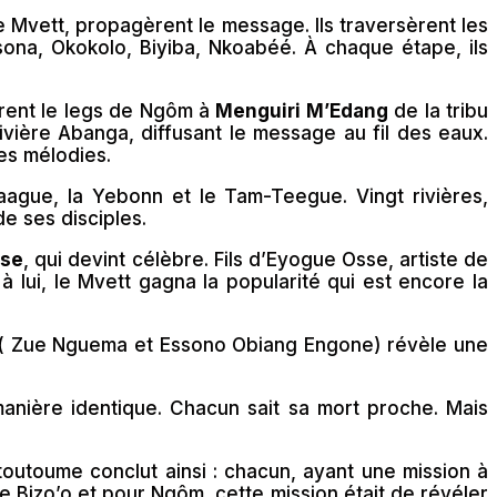
 Mvett, propagèrent le message. Ils traversèrent les
na, Okokolo, Biyiba, Nkoabéé. À chaque étape, ils
rtèrent le legs de Ngôm à
Menguiri M’Edang
de la tribu
rivière Abanga, diffusant le message au fil des eaux.
ses mélodies.
Laague, la Yebonn et le Tam-Teegue. Vingt rivières,
e ses disciples.
sse
, qui devint célèbre. Fils d’Eyogue Osse, artiste de
 lui, le Mvett gagna la popularité qui est encore la
t ( Zue Nguema et Essono Obiang Engone) révèle une
manière identique. Chacun sait sa mort proche. Mais
toutoume conclut ainsi : chacun, ayant une mission à
e Bizo’o et pour Ngôm, cette mission était de révéler