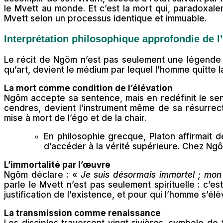
le Mvett au monde. Et c’est la mort qui, paradoxalem
Mvett selon un processus identique et immuable.
Interprétation philosophique approfondie de l
Le récit de Ngôm n’est pas seulement une légende de
qu’art, devient le médium par lequel l’homme quitte 
La mort comme condition de l’élévation
Ngôm accepte sa sentence, mais en redéfinit le sens
cendres, devient l’instrument même de sa résurrect
mise à mort de l’égo et de la chair.
En philosophie grecque, Platon affirmait 
d’accéder à la vérité supérieure. Chez Ngôm
L’immortalité par l’œuvre
Ngôm déclare :
« Je suis désormais immortel ; mon
parle le Mvett n’est pas seulement spirituelle : c’est
justification de l’existence, et pour qui l’homme s’él
La transmission comme renaissance
Les disciples traversent vingt rivières, symbole de