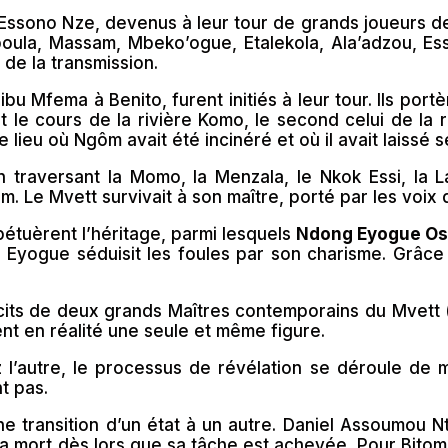
Essono Nze, devenus à leur tour de grands joueurs de
la, Massam, Mbeko’ogue, Etalekola, Ala’adzou, Esso
 de la transmission.
tribu Mfema à Benito, furent initiés à leur tour. Ils po
t le cours de la rivière Komo, le second celui de la 
 lieu où Ngôm avait été incinéré et où il avait laissé 
en traversant la Momo, la Menzala, le Nkok Essi, la 
 Le Mvett survivait à son maître, porté par les voix d
rpétuèrent l’héritage, parmi lesquels
Ndong Eyogue O
 Eyogue séduisit les foules par son charisme. Grâce à
cits de deux grands Maîtres contemporains du Mvet
t en réalité une seule et même figure.
 l’autre, le processus de révélation se déroule de 
t pas.
ne transition d’un état à un autre. Daniel Assoumou N
 la mort dès lors que sa tâche est achevée. Pour Bitom