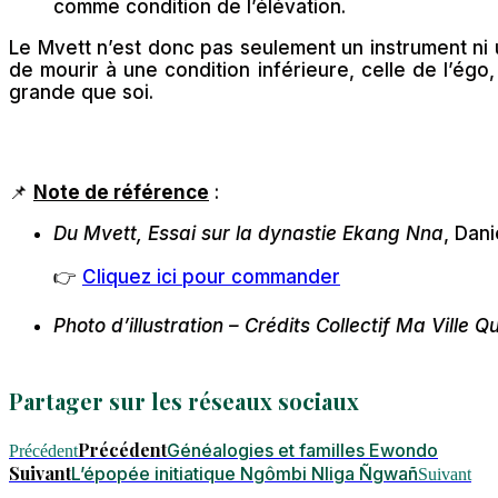
comme condition de l’élévation.
Le Mvett n’est donc pas seulement un instrument ni 
de mourir à une condition inférieure, celle de l’é
grande que soi.
📌
Note de référence
:
Du Mvett, Essai sur la dynastie Ekang Nna
, Dan
👉
Cliquez ici pour commander
Photo d’illustration – Crédits Collectif Ma Ville
Partager sur les réseaux sociaux
Précédent
Généalogies et familles Ewondo
Précédent
Suivant
L’épopée initiatique Ngômbi Nliga Ñgwañ
Suivant