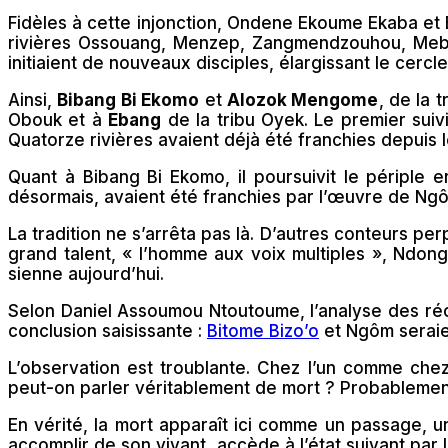
Fidèles à cette injonction, Ondene Ekoume Ekaba et 
rivières Ossouang, Menzep, Zangmendzouhou, Mebou
initiaient de nouveaux disciples, élargissant le cercle
Ainsi,
Bibang Bi Ekomo
et
Alozok Mengome
, de la 
Obouk et à
Ebang
de la tribu Oyek. Le premier suivi
Quatorze rivières avaient déjà été franchies depuis le
Quant à Bibang Bi Ekomo, il poursuivit le périple 
désormais, avaient été franchies par l’œuvre de Ngôm.
La tradition ne s’arrêta pas là. D’autres conteurs pe
grand talent, « l’homme aux voix multiples », Ndong
sienne aujourd’hui.
Selon Daniel Assoumou Ntoutoume, l’analyse des ré
conclusion saisissante :
Bitome Bizo’o
et Ngôm seraien
L’observation est troublante. Chez l’un comme chez
peut-on parler véritablement de mort ? Probablemen
En vérité, la mort apparaît ici comme un passage, u
accomplir de son vivant, accède à l’état suivant par