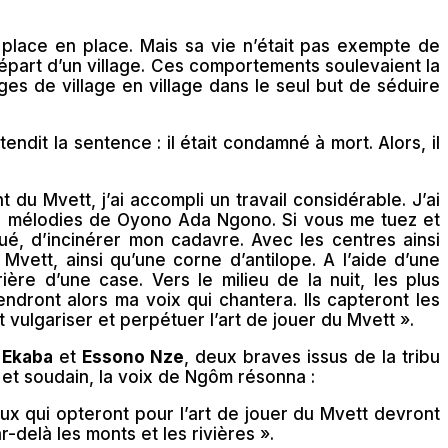
 place en place. Mais sa vie n’était pas exempte de
n départ d’un village. Ces comportements soulevaient la
es de village en village dans le seul but de séduire
endit la sentence : il était condamné à mort. Alors, il
 du Mvett, j’ai accompli un travail considérable. J’ai
es mélodies de Oyono Ada Ngono. Si vous me tuez et
é, d’incinérer mon cadavre. Avec les centres ainsi
vett, ainsi qu’une corne d’antilope. A l’aide d’une
ère d’une case. Vers le milieu de la nuit, les plus
ndront alors ma voix qui chantera. Ils capteront les
 vulgariser et perpétuer l’art de jouer du Mvett ».
 Ekaba
et
Essono Nze
, deux braves issus de la tribu
 et soudain, la voix de Ngôm résonna :
x qui opteront pour l’art de jouer du Mvett devront
delà les monts et les rivières ».