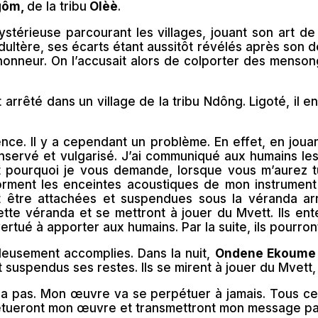
gôm,
de la tribu
Olèè
.
stérieuse parcourant les villages, jouant son art de
l’adultère, ses écarts étant aussitôt révélés après so
onneur. On l’accusait alors de colporter des mensong
arrêté dans un village de la tribu Ndông. Ligoté, il ent
ce. Il y a cependant un problème. En effet, en jouant
servé et vulgarisé. J’ai communiqué aux humains l
t pourquoi je vous demande, lorsque vous m’aurez tu
rment les enceintes acoustiques de mon instrument M
 être attachées et suspendues sous la véranda arri
te véranda et se mettront à jouer du Mvett. Ils ente
rtué à apporter aux humains. Par la suite, ils pourront
leusement accomplies. Dans la nuit,
Ondene Ekoume
suspendus ses restes. Ils se mirent à jouer du Mvett,
ra pas. Mon œuvre va se perpétuer à jamais. Tous ceu
étueront mon œuvre et transmettront mon message par-