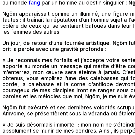
au monde
fang
par un homme au destin singulier :
N
Ngôm apparaissait comme un illuminé, une figure my
fautes : il traînait la réputation d’un homme sujet à 
colère de ceux qui se sentaient bafoués dans leur h
les femmes des autres.
Un jour, de retour d’une tournée artistique, Ngôm fut 
prit la parole avec une gravité profonde :
« Je reconnais mes forfaits et j’accepte votre senten
apporté au monde un message qui mérite d’être con
m’enterrez, mon œuvre sera éteinte à jamais. C’es
obtenus, vous emplirez l’une des calebasses qui fo
corde, la calebasse et la corne d’antilope devront
courageux de mes disciples iront se ranger sous cet
paroles et les mélodies que moi, Ngôm, je me suis éve
Ngôm fut exécuté et ses dernières volontés scrupu
Amvome, se présentèrent sous la véranda où étaient 
« Je suis désormais immortel ; mon nom ne s’éteind
absolument se munir de mes cendres. Ainsi, ils perp