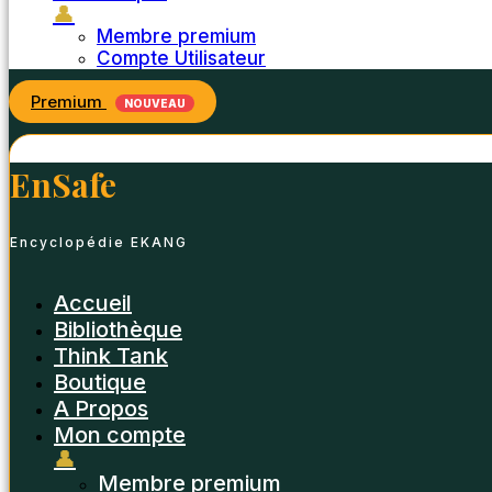
👤
Membre premium
Compte Utilisateur
Premium
NOUVEAU
EnSafe
Encyclopédie EKANG
Accueil
Bibliothèque
Think Tank
Boutique
A Propos
Mon compte
👤
Membre premium