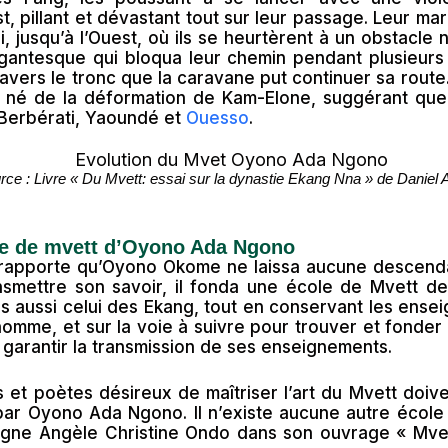
 pillant et dévastant tout sur leur passage. Leur ma
i, jusqu’à l’Ouest, où ils se heurtèrent à un obstacle 
gantesque qui bloqua leur chemin pendant plusieurs
avers le tronc que la caravane put continuer sa route
né de la déformation de Kam-Elone, suggérant que 
 Berbérati, Yaoundé et
Ouesso
.
urce : Livre « Du Mvett: essai sur la dynastie Ekang Nna » de Dani
le de mvett d’Oyono Ada Ngono
 rapporte qu’Oyono Okome ne laissa aucune descenda
nsmettre son savoir, il fonda une école de Mvett d
 aussi celui des Ekang, tout en conservant les ense
l’homme, et sur la voie à suivre pour trouver et fonde
garantir la transmission de ses enseignements.
s et poètes désireux de maîtriser l’art du Mvett doiven
e par Oyono Ada Ngono. Il n’existe aucune autre éco
ligne Angèle Christine Ondo dans son ouvrage « Mvet