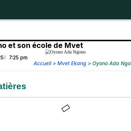
o et son école de Mvet
25
7:25 pm
Accueil
>
Mvet Ekang
>
Oyono Ada Ngon
tières