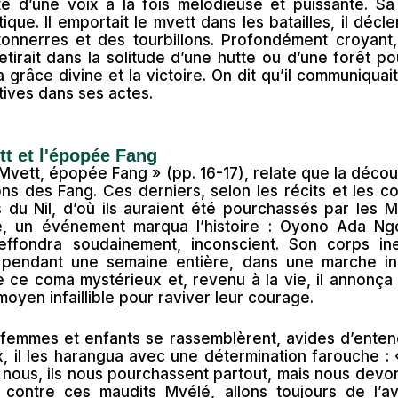
té d’une voix à la fois mélodieuse et puissante. S
tique. Il emportait le mvett dans les batailles, il dé
tonnerres et des tourbillons. Profondément croyan
irait dans la solitude d’une hutte ou d’une forêt p
a grâce divine et la victoire. On dit qu’il communiqu
tives dans ses actes.
tt et l'épopée Fang
Mvett, épopée Fang » (pp. 16-17), relate que la déc
ns des Fang. Ces derniers, selon les récits et les c
 du Nil, d’où ils auraient été pourchassés par les 
e, un événement marqua l’histoire : Oyono Ada Ng
’effondra soudainement, inconscient. Son corps in
pendant une semaine entière, dans une marche inc
e ce coma mystérieux et, revenu à la vie, il annonç
oyen infaillible pour raviver leur courage.
femmes et enfants se rassemblèrent, avides d’entendr
, il les harangua avec une détermination farouche : 
 nous, ils nous pourchassent partout, mais nous dev
contre ces maudits Mvélé, allons toujours de l’av