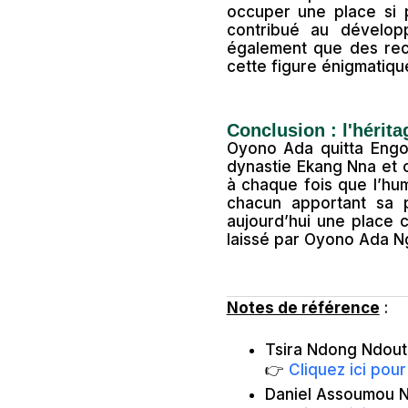
occuper une place si 
contribué au dévelop
également que des rech
cette figure énigmatiqu
Conclusion : l'héri
Oyono Ada quitta Engon
dynastie Ekang Nna et ou
à chaque fois que l’hu
chacun apportant sa p
aujourd’hui une place c
laissé par Oyono Ada N
Notes de référence
:
Tsira Ndong Ndouto
👉
Cliquez ici po
Daniel Assoumou N