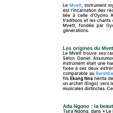
Le
Mvett
, instrument m
est l’incarnation des r
liée à celle d’Oyono 
traditions et les chants
Mvett, fondée par Oy
générations.
Les origines du Mvet
Le Mvett trouve ses ra
Selon Daniel Assoumo
instrument était une h
fixée à ses deux extré
comparable au
Berimb
fils
Ekang Nna
hérita de
un archet (Engo) vers l
musicales distinctes. Ce
Ada Ngono : la beau
Tsira Ndong, dans « Le M