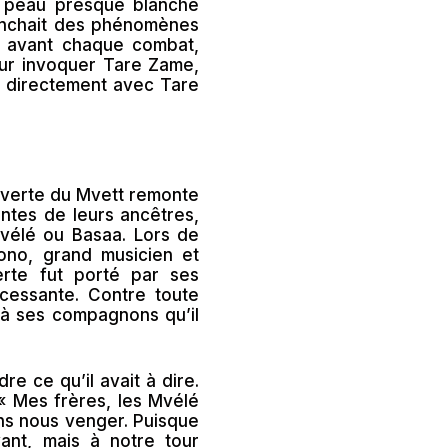
a peau presque blanche
clenchait des phénomènes
t, avant chaque combat,
our invoquer Tare Zame,
ait directement avec Tare
ouverte du Mvett remonte
ontes de leurs ancêtres,
Mvélé ou Basaa. Lors de
ono, grand musicien et
erte fut porté par ses
essante. Contre toute
a à ses compagnons qu’il
e ce qu’il avait à dire.
« Mes frères, les Mvélé
ons nous venger. Puisque
ant, mais à notre tour