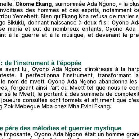
nelle,
Okome Ekang
, surnommée Ada Ngono, « la plus 
onvoitises des hommes et des esprits, notamment c
ribu Yemebett. Bien qu’Ekang Nna refusa de marier sa f
ogo Bikükü, donnant naissance à deux fils : Oyono 
se maria et eut de nombreux enfants, Oyono Ada N
ant à la guerre et à la musique, et devenant le pre
: de l'instrument à l'épopée
avant lui, Oyono Ada Ngono s’intéressa à la harpe
testé. Il perfectionna l’instrument, transformant
s le nom de mvett. Oyono Ada Ngono abandonna les 
, forgeant ainsi l’art du Mvett tel que nous le con
risé le Mvett, le portant à des sommets de complexit
s joueurs consultés sont formels et affirment que c’
ng Zok Mebegue Mba chez Mba Evini Ekang.
e père des mélodies et guerrier mystique
e imposante, Oyono Ada Ngono était un homme grand,