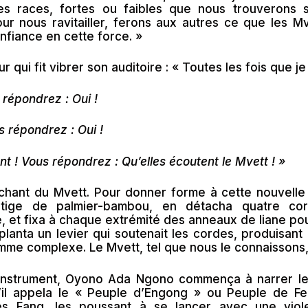
es races, fortes ou faibles que nous trouverons 
pour nous ravitailler, ferons aux autres ce que les M
fiance en cette force. »
r qui fit vibrer son auditoire : « Toutes les fois que je 
 répondrez : Oui !
us répondrez : Oui !
nt ! Vous répondrez : Qu’elles écoutent le Mvett ! »
 chant du Mvett. Pour donner forme à cette nouvelle
tige de palmier-bambou, en détacha quatre cor
, et fixa à chaque extrémité des anneaux de liane pou
 planta un levier qui soutenait les cordes, produisant 
me complexe. Le Mvett, tel que nous le connaissons, v
 instrument, Oyono Ada Ngono commença à narrer l
u’il appela le « Peuple d’Engong » ou Peuple de Fe
es Fang, les poussant à se lancer avec une viole