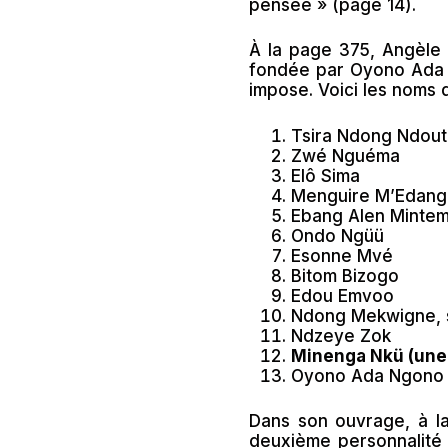
pensée » (page 14).
À la page 375, Angèle 
fondée par Oyono Ada N
impose. Voici les noms 
Tsira Ndong Ndou
Zwé Nguéma
Elô Sima
Menguire M’Edang
Ebang Alen Minte
Ondo Ngüü
Esonne Mvé
Bitom Bizogo
Edou Emvoo
Ndong Mekwigne, 
Ndzeye Zok
Minenga Nkü (une 
Oyono Ada Ngono 
Dans son ouvrage, à la
deuxième personnalité