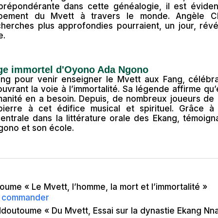
prépondérante dans cette généalogie, il est éviden
pement du Mvett à travers le monde. Angèle C
erches plus approfondies pourraient, un jour, révé
e.
tage immortel d'Oyono Ada Ngono
g pour venir enseigner le Mvett aux Fang, célébran
vrant la voie à l’immortalité. Sa légende affirme qu’é
manité en a besoin. Depuis, de nombreux joueurs de
ierre à cet édifice musical et spirituel. Grâce 
entrale dans la littérature orale des Ekang, témoign
gono et son école.
ume « Le Mvett, l’homme, la mort et l’immortalité »
ur commander
doutoume « Du Mvett, Essai sur la dynastie Ekang Nn