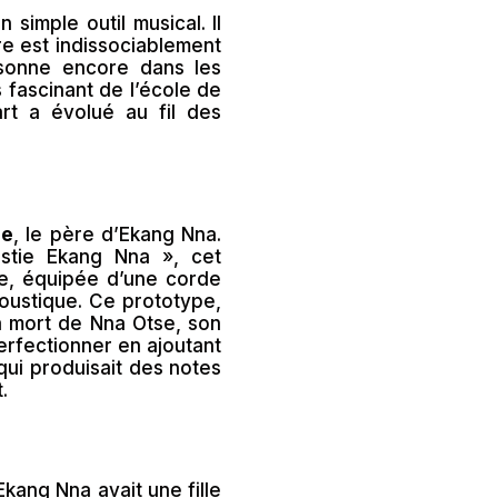
n simple outil musical. Il
re est indissociablement
ésonne encore dans les
s fascinant de l’école de
t a évolué au fil des
se
, le père d’Ekang Nna.
stie Ekang Nna », cet
ée, équipée d’une corde
oustique. Ce prototype,
la mort de Nna Otse, son
erfectionner en ajoutant
qui produisait des notes
.
Ekang Nna avait une fille