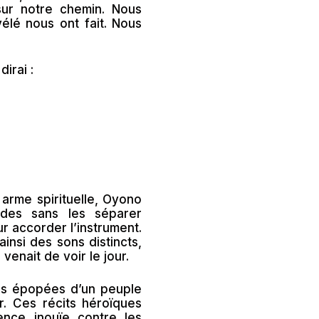
sur notre chemin. Nous
vélé nous ont fait. Nous
dirai :
 arme spirituelle, Oyono
des sans les séparer
r accorder l’instrument.
ainsi des sons distincts,
enait de voir le jour.
es épopées d’un peuple
r. Ces récits héroïques
nce inouïe contre les