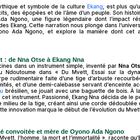
ythique et symbole de la culture
Ekang
, est plus qu’u
écits, des épopées et de l’âme d’un peuple. Son histoi
Ada Ngono, une figure légendaire dont l’impact r
 des Ekang. Cette narration nous plonge dans l’univer
ono Ada Ngono, et explore la manière dont cet ar
t : de Nna Otse à Ekang Nna
cines dans un instrument simple, inventé par
Nna Ot
u Ndoutoume dans « Du Mvett, Essai sur la dyna
arpe rudimentaire faite d’une tige d’arbuste recourb
mités, et d’une demi-calebasse servant d’enceinte ac
au
brésilien, se jouait avec une baguette de bois. À 
 cet instrument. Passionné, Ekang Nna décida de le p
e milieu de la tige, créant ainsi une corde dédoublée 
tte innovation marqua le début de l’évolution du Mvett
té convoitée et mère de Oyono Ada Ngono
vett, l’homme, la mort et l’immortalité », raconte qu’