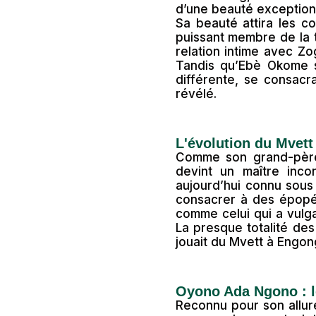
d’une beauté exception
Sa beauté attira les c
puissant membre de la t
relation intime avec Z
Tandis qu’Ebè Okome 
différente, se consacr
révélé.
L'évolution du Mvett 
Comme son grand-père 
devint un maître incon
aujourd’hui connu sou
consacrer à des épopées
comme celui qui a vulga
La presque totalité de
jouait du Mvett à Engo
Oyono Ada Ngono : l
Reconnu pour son allur