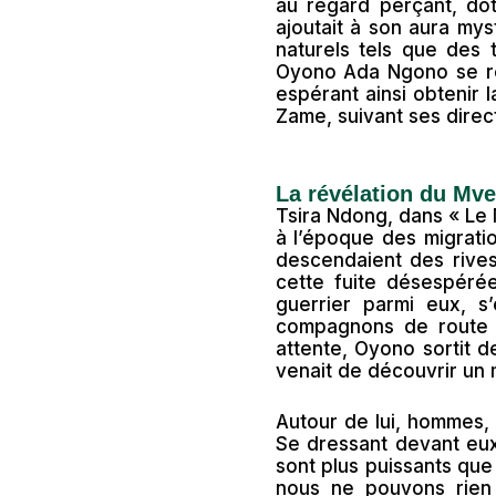
au regard perçant, do
ajoutait à son aura mys
naturels tels que des 
Oyono Ada Ngono se ret
espérant ainsi obtenir l
Zame, suivant ses direc
La révélation du Mve
Tsira Ndong, dans « Le 
à l’époque des migratio
descendaient des rives
cette fuite désespéré
guerrier parmi eux, s
compagnons de route 
attente, Oyono sortit d
venait de découvrir un m
Autour de lui, hommes, 
Se dressant devant eux
sont plus puissants que
nous ne pouvons rien 