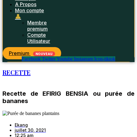
A Propos
Mon compte
👤
Membre
premium
Compte
Utilisateur
Premium
NOUVEAU
Facebook
Twitter
Youtube
Instagram
Icon-tiktok
RECETTE
Recette de EFIRIG BENSIA ou purée de
bananes
Ekang
juillet 30, 2021
12:25 am