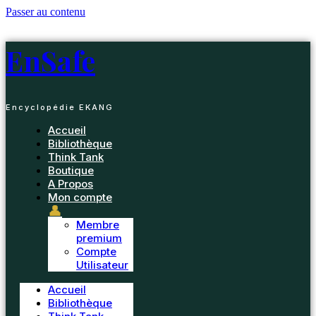
Passer au contenu
EnSafe
Encyclopédie EKANG
Accueil
Bibliothèque
Think Tank
Boutique
A Propos
Mon compte
👤
Membre
premium
Compte
Utilisateur
Accueil
Bibliothèque