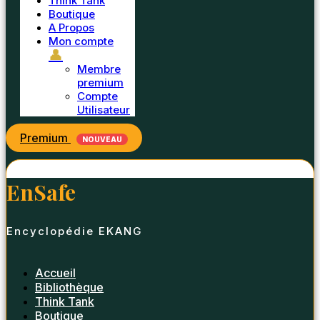
Think Tank
Boutique
A Propos
Mon compte
👤
Membre
premium
Compte
Utilisateur
Premium
NOUVEAU
EnSafe
Encyclopédie EKANG
Accueil
Bibliothèque
Think Tank
Boutique