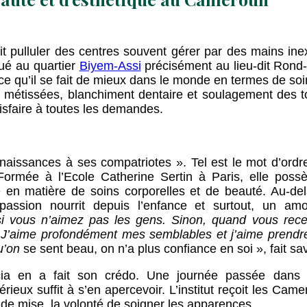
pulluler des centres souvent gérer par des mains inexpe
tué au quartier
Biyem-Assi
précisément au lieu-dit Rond
ce qu’il se fait de mieux dans le monde en termes de soi
métissées, blanchiment dentaire et soulagement des tor
isfaire à toutes les demandes.
naissances à ses compatriotes ». Tel est le mot d’ordr
 Formée à l’Ecole Catherine Sertin à Paris, elle poss
ée en matière de soins corporelles et de beauté. Au-del
e passion nourrit depuis l’enfance et surtout, un am
si vous n’aimez pas les gens. Sinon, quand vous rec
 J’aime profondément mes semblables et j’aime prendre
u’on
se sent beau, on n’a plus confiance en soi », fait 
atricia en a fait son crédo. Une journée passée dan
rieux suffit à s’en apercevoir. L’institut reçoit les Cam
 de mise, la volonté de soigner les apparences.