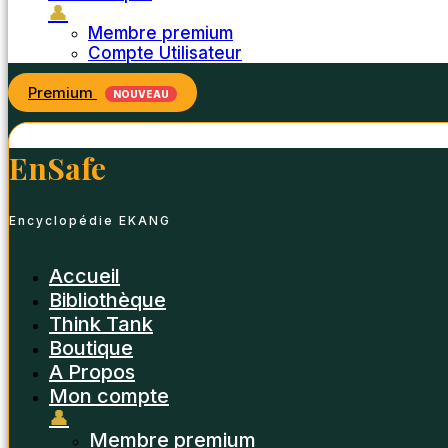
👤
Membre premium
Compte Utilisateur
Premium
NOUVEAU
EnSafe
Encyclopédie EKANG
Accueil
Bibliothèque
Think Tank
Boutique
A Propos
Mon compte
👤
Membre premium