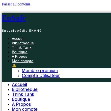
Passer au contenu
EnSafe
Encyclopédie EKANG
Accueil
Bibliothèque
Think Tank
Boutique
A Propos
Mon compte
👤
Membre premium
Compte Utilisateur
Accueil
Bibliothèque
Think Tank
Boutique
A Propos
Mon compte