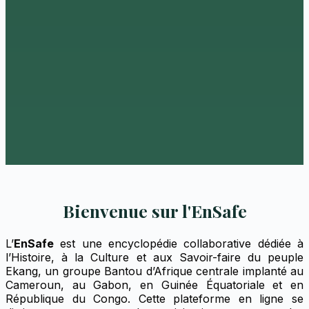
L’histoire du Maître-Mvett Owona Apollinaire
mars 1, 2026
Le Mbom-Mvett Owona Apollinaire, surnommé
Owon’Appolé ou « Apolle », était Engoe (en Ewondo),
Ingui (en...
Lire l'article
Bienvenue sur l'EnSafe
L’
EnSafe
est une encyclopédie collaborative dédiée à
l’Histoire, à la Culture et aux Savoir-faire du peuple
Ekang, un groupe Bantou d’Afrique centrale implanté au
Cameroun, au Gabon, en Guinée Équatoriale et en
République du Congo. Cette plateforme en ligne se