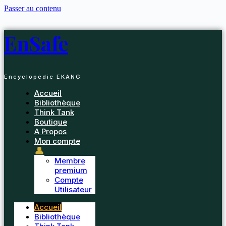
Passer au contenu
EnSafe
Encyclopédie EKANG
Accueil
Bibliothèque
Think Tank
Boutique
A Propos
Mon compte
👤
Membre
premium
Compte
Utilisateur
Accueil
Bibliothèque