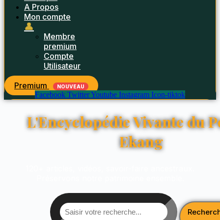
A Propos
Mon compte
👤
Membre
premium
Compte
Utilisateur
Premium
NOUVEAU
Facebook
Twitter
Youtube
Instagram
Icon-tiktok
L'Encyclopédie Vivante du P
Ekang
120+ articles, vidéos, savoir-faire ancestraux.
Préservons notre patrimoine ensemble.