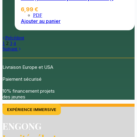
6,99
€
PDF
Ajouter au panier
Précédent
1
2
3
4
Suivant
Livraison Europe et USA
Paiement sécurisé
10% financement projets
des jeunes
EXPÉRIENCE IMMERSIVE
ENGONG