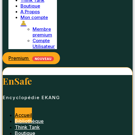
Think Tank
Boutique
A Propos
Mon compte
👤
Membre
premium
Compte
Utilisateur
Premium
NOUVEAU
EnSafe
Encyclopédie EKANG
Accueil
Bibliothèque
Think Tank
Boutique