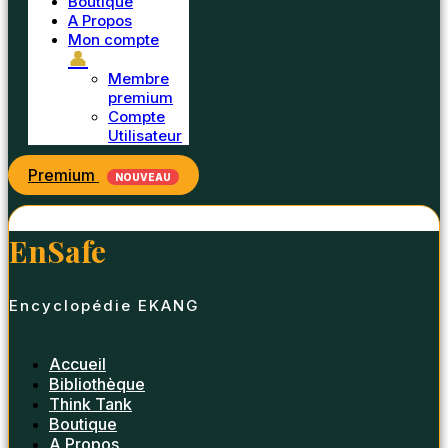
Boutique
A Propos
Mon compte
👤
Membre
premium
Compte
Utilisateur
Premium
NOUVEAU
EnSafe
Encyclopédie EKANG
Accueil
Bibliothèque
Think Tank
Boutique
A Propos