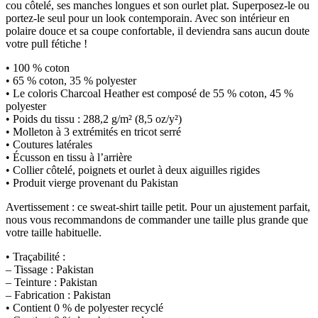
cou côtelé, ses manches longues et son ourlet plat. Superposez-le ou
portez-le seul pour un look contemporain. Avec son intérieur en
polaire douce et sa coupe confortable, il deviendra sans aucun doute
votre pull fétiche !
• 100 % coton
• 65 % coton, 35 % polyester
• Le coloris Charcoal Heather est composé de 55 % coton, 45 %
polyester
• Poids du tissu : 288,2 g/m² (8,5 oz/y²)
• Molleton à 3 extrémités en tricot serré
• Coutures latérales
• Écusson en tissu à l’arrière
• Collier côtelé, poignets et ourlet à deux aiguilles rigides
• Produit vierge provenant du Pakistan
Avertissement : ce sweat-shirt taille petit. Pour un ajustement parfait,
nous vous recommandons de commander une taille plus grande que
votre taille habituelle.
• Traçabilité :
– Tissage : Pakistan
– Teinture : Pakistan
– Fabrication : Pakistan
• Contient 0 % de polyester recyclé