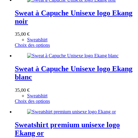
a
plusieurs
variations.
Sweat à Capuche Unisexe logo Ekang
Les
noir
options
peuvent
être
35,00
€
choisies
Sweatshirt
sur
Ce
Choix des options
la
produit
page
a
du
plusieurs
produit
variations.
Sweat à Capuche Unisexe logo Ekang
Les
blanc
options
peuvent
être
35,00
€
choisies
Sweatshirt
sur
Ce
Choix des options
la
produit
page
a
du
plusieurs
produit
variations.
Sweatshirt premium unisexe logo
Les
Ekang or
options