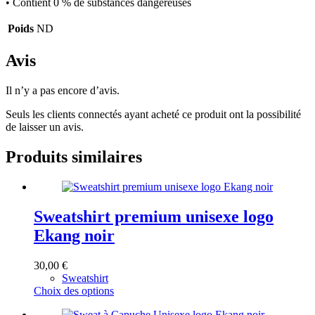
• Contient 0 % de substances dangereuses
Poids
ND
Avis
Il n’y a pas encore d’avis.
Seuls les clients connectés ayant acheté ce produit ont la possibilité
de laisser un avis.
Produits similaires
Sweatshirt premium unisexe logo
Ekang noir
30,00
€
Sweatshirt
Ce
Choix des options
produit