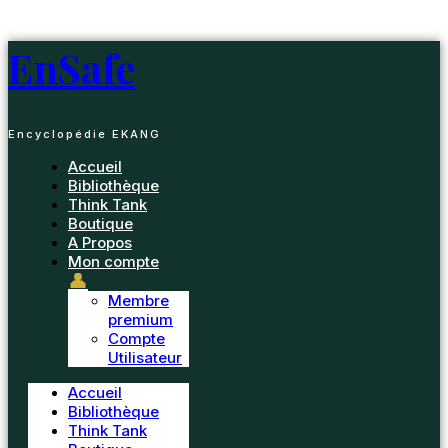
Passer
au
EnSafe
contenu
Encyclopédie EKANG
Accueil
Bibliothèque
Think Tank
Boutique
A Propos
Mon compte
👤
Membre
premium
Compte
Utilisateur
Accueil
Bibliothèque
Think Tank