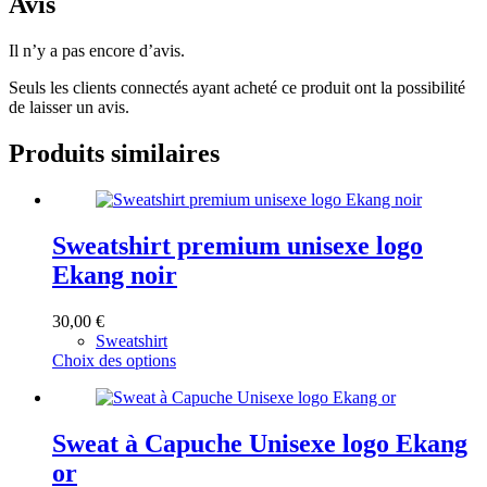
Avis
Il n’y a pas encore d’avis.
Seuls les clients connectés ayant acheté ce produit ont la possibilité
de laisser un avis.
Produits similaires
Sweatshirt premium unisexe logo
Ekang noir
30,00
€
Sweatshirt
Ce
Choix des options
produit
a
plusieurs
variations.
Sweat à Capuche Unisexe logo Ekang
Les
or
options