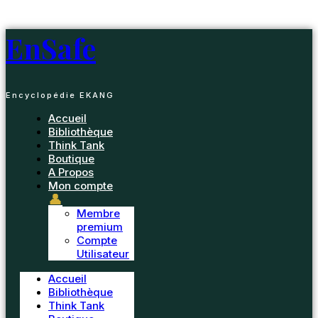
Passer
au
EnSafe
contenu
Encyclopédie EKANG
Accueil
Bibliothèque
Think Tank
Boutique
A Propos
Mon compte
👤
Membre
premium
Compte
Utilisateur
Accueil
Bibliothèque
Think Tank