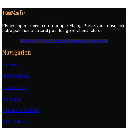
page
a
du
plusieurs
EnSafe
produit
variations.
Les
options
L’Encyclopédie vivante du peuple Ekang. Préservons ensemble
peuvent
notre patrimoine culturel pour les générations futures.
être
choisies
Facebook
Twitter
Youtube
Instagram
Icon-tiktok
sur
la
Navigation
page
du
Accueil
produit
Bibliothèque
Think Tank
Boutique
Espace Premium
Nos chiffres