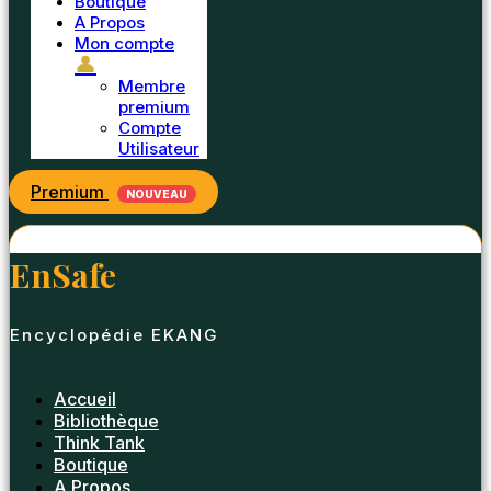
Boutique
A Propos
Mon compte
👤
Membre
premium
Compte
Utilisateur
Premium
NOUVEAU
EnSafe
Encyclopédie EKANG
Accueil
Bibliothèque
Think Tank
Boutique
A Propos