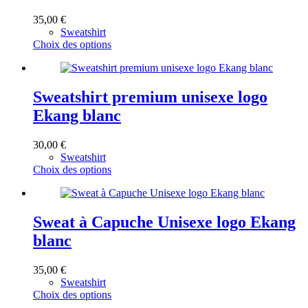
peuvent
être
35,00
€
choisies
Sweatshirt
sur
Ce
Choix des options
la
produit
page
a
du
plusieurs
produit
variations.
Sweatshirt premium unisexe logo
Les
Ekang blanc
options
peuvent
être
30,00
€
choisies
Sweatshirt
sur
Ce
Choix des options
la
produit
page
a
du
plusieurs
produit
variations.
Sweat à Capuche Unisexe logo Ekang
Les
blanc
options
peuvent
être
35,00
€
choisies
Sweatshirt
sur
Ce
Choix des options
la
produit