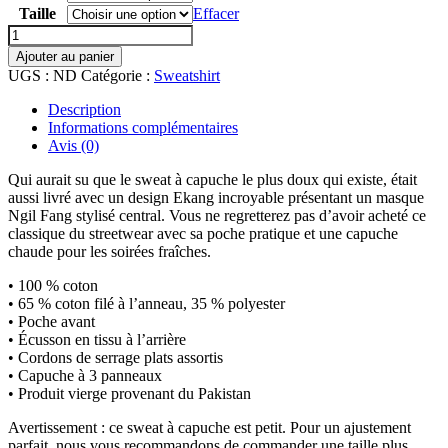
Taille
Effacer
quantité
de
Ajouter au panier
Sweat
UGS :
ND
Catégorie :
Sweatshirt
à
Capuche
Description
Unisexe
Informations complémentaires
logo
Avis (0)
Ekang
noir
Qui aurait su que le sweat à capuche le plus doux qui existe, était
aussi livré avec un design Ekang incroyable présentant un masque
Ngil Fang stylisé central. Vous ne regretterez pas d’avoir acheté ce
classique du streetwear avec sa poche pratique et une capuche
chaude pour les soirées fraîches.
• 100 % coton
• 65 % coton filé à l’anneau, 35 % polyester
• Poche avant
• Écusson en tissu à l’arrière
• Cordons de serrage plats assortis
• Capuche à 3 panneaux
• Produit vierge provenant du Pakistan
Avertissement : ce sweat à capuche est petit. Pour un ajustement
parfait, nous vous recommandons de commander une taille plus