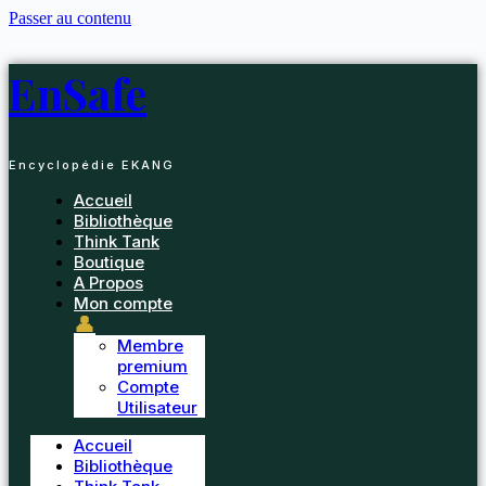
Passer au contenu
EnSafe
Encyclopédie EKANG
Accueil
Bibliothèque
Think Tank
Boutique
A Propos
Mon compte
👤
Membre
premium
Compte
Utilisateur
Accueil
Bibliothèque