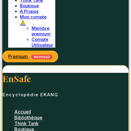
Think Tank
Boutique
A Propos
Mon compte
👤
Membre
premium
Compte
Utilisateur
Premium
NOUVEAU
EnSafe
Encyclopédie EKANG
Accueil
Bibliothèque
Think Tank
Boutique