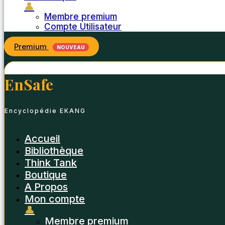
👤
Membre premium
Compte Utilisateur
Premium
NOUVEAU
EnSafe
Encyclopédie EKANG
Accueil
Bibliothèque
Think Tank
Boutique
A Propos
Mon compte
👤
Membre premium