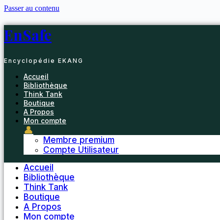
Passer au contenu
EnSafe
Encyclopédie EKANG
Accueil
Bibliothèque
Think Tank
Boutique
A Propos
Mon compte
👤
Membre premium
Compte Utilisateur
Accueil
Bibliothèque
Think Tank
Boutique
A Propos
Mon compte