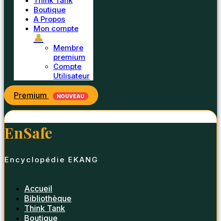
Think Tank
Boutique
A Propos
Mon compte
👤
Membre
premium
Compte
Utilisateur
Premium
NOUVEAU
EnSafe
Encyclopédie EKANG
Accueil
Bibliothèque
Think Tank
Boutique