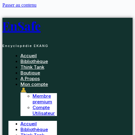
Passer au contenu
EnSafe
Encyclopédie EKANG
Accueil
Bibliothèque
Think Tank
Boutique
A Propos
Mon compte
👤
Membre
premium
Compte
Utilisateur
Accueil
Bibliothèque