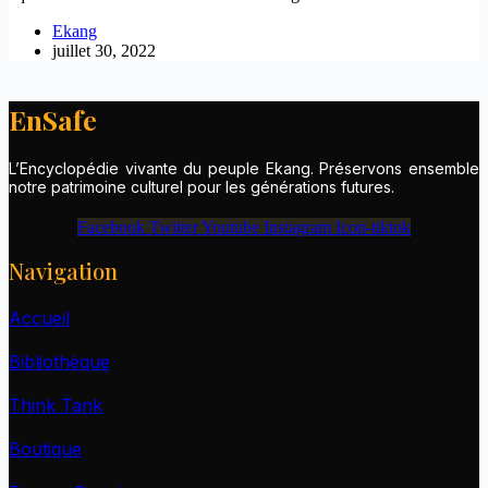
Ekang
juillet 30, 2022
EnSafe
L’Encyclopédie vivante du peuple Ekang. Préservons ensemble
notre patrimoine culturel pour les générations futures.
Facebook
Twitter
Youtube
Instagram
Icon-tiktok
Navigation
Accueil
Bibliothèque
Think Tank
Boutique