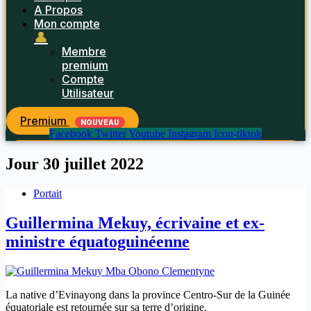
A Propos
Mon compte
👤
Membre
premium
Compte
Utilisateur
Premium
NOUVEAU
Facebook
Twitter
Youtube
Instagram
Icon-tiktok
Jour
30 juillet 2022
Portait
Guillermina Mekuy, écrivaine et ex-
ministre équatoguinéenne
La native d’Evinayong dans la province Centro-Sur de la Guinée
équatoriale est retournée sur sa terre d’origine.