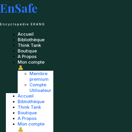
Passer
EnSafe
au
contenu
Encyclopédie EKANG
Accueil
Bibliothèque
Think Tank
Boutique
A Propos
Mon compte
👤
Membre
premium
Compte
Utilisateur
Accueil
Bibliothèque
Think Tank
Boutique
A Propos
Mon compte
👤