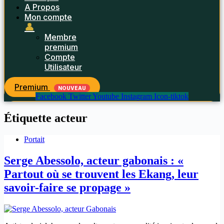
A Propos
Mon compte
👤
Membre
premium
Compte
Utilisateur
Premium
NOUVEAU
Facebook
Twitter
Youtube
Instagram
Icon-tiktok
Étiquette
acteur
Portait
Serge Abessolo, acteur gabonais : «
Partout où se trouvent les Ekang, leur
savoir-faire se propage »