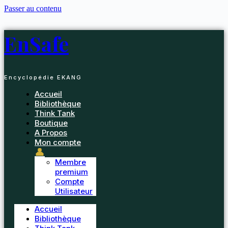
Passer au contenu
EnSafe
Encyclopédie EKANG
Accueil
Bibliothèque
Think Tank
Boutique
A Propos
Mon compte
👤
Membre
premium
Compte
Utilisateur
Accueil
Bibliothèque