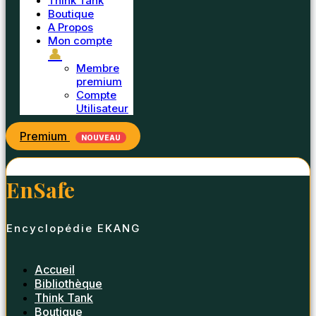
Think Tank
Boutique
A Propos
Mon compte
👤
Membre
premium
Compte
Utilisateur
Premium
NOUVEAU
EnSafe
Encyclopédie EKANG
Accueil
Bibliothèque
Think Tank
Boutique