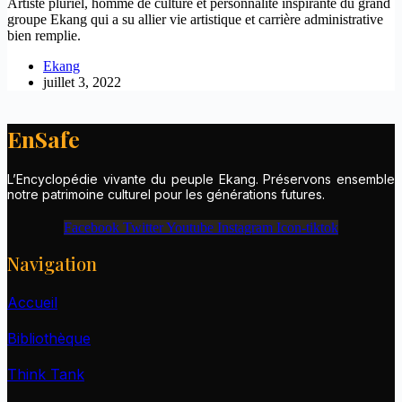
Artiste pluriel, homme de culture et personnalité inspirante du grand
groupe Ekang qui a su allier vie artistique et carrière administrative
bien remplie.
Ekang
juillet 3, 2022
EnSafe
L’Encyclopédie vivante du peuple Ekang. Préservons ensemble
notre patrimoine culturel pour les générations futures.
Facebook
Twitter
Youtube
Instagram
Icon-tiktok
Navigation
Accueil
Bibliothèque
Think Tank