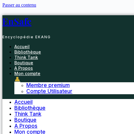
Passer au contenu
EnSafe
Encyclopédie EKANG
Accueil
Bibliothèque
Think Tank
Boutique
A Propos
Mon compte
👤
Membre premium
Compte Utilisateur
Accueil
Bibliothèque
Think Tank
Boutique
A Propos
Mon compte