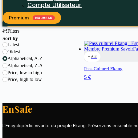
Compte Utilisateur
Premium
NOUVEAU
Filters
Sort by
Latest
Oldest
Add
Alphabetical, A-Z
Alphabetical, Z-A
Pass Culturel Ekang
Price, low to high
5 €
Price, high to low
EnSafe
L’Encyclopédie vivante du peuple Ekang. Préservons ensemble notr