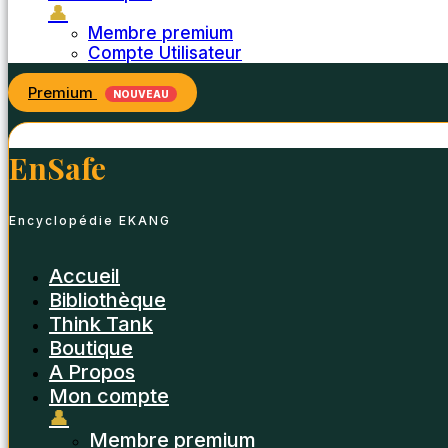
👤
Membre premium
Compte Utilisateur
Premium
NOUVEAU
EnSafe
Encyclopédie EKANG
Accueil
Bibliothèque
Think Tank
Boutique
A Propos
Mon compte
👤
Membre premium