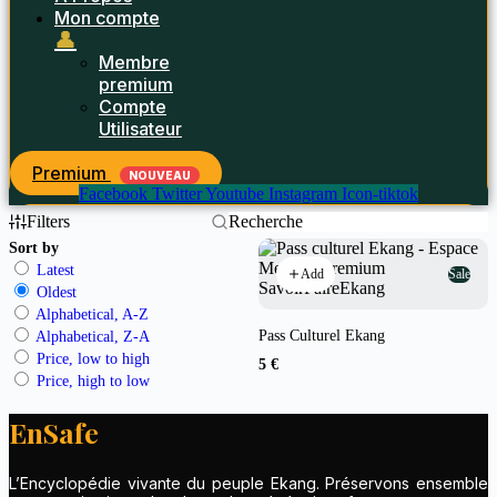
Mon compte
👤
Membre
premium
Compte
Utilisateur
Premium
NOUVEAU
Facebook
Twitter
Youtube
Instagram
Icon-tiktok
Filters
Sort by
Latest
Sale
Add
Oldest
Alphabetical, A-Z
Pass Culturel Ekang
Alphabetical, Z-A
Price, low to high
5 €
Price, high to low
EnSafe
L’Encyclopédie vivante du peuple Ekang. Préservons ensemble