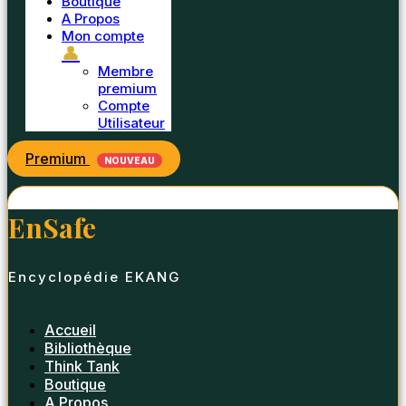
Boutique
A Propos
Mon compte
👤
Membre
premium
Compte
Utilisateur
Premium
NOUVEAU
EnSafe
Encyclopédie EKANG
Accueil
Bibliothèque
Think Tank
Boutique
A Propos