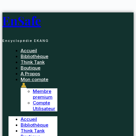
Passer
au
EnSafe
contenu
Encyclopédie EKANG
Accueil
Bibliothèque
Think Tank
Boutique
A Propos
Mon compte
👤
Membre
premium
Compte
Utilisateur
Accueil
Bibliothèque
Think Tank