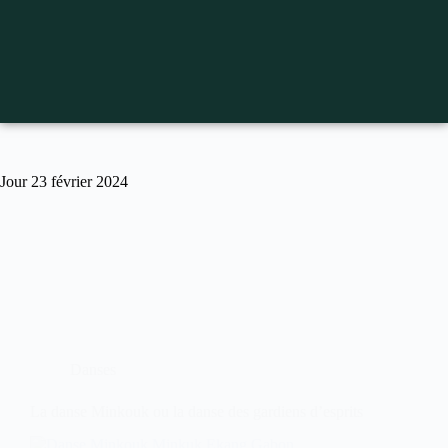
Jour
23 février 2024
Danses
La danse Minkouk ou la danse des gardiens d’esprits