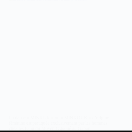
La danse « MINKUK » ou « MINKOUK » d’origine
féminine est pratiquée exclusivement par les hommes
chez les Fang du Moyen-Ogooué au Gabon.