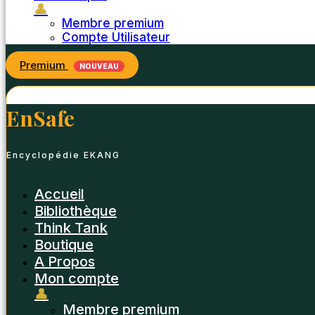
👤
Membre premium
Compte Utilisateur
Premium
NOUVEAU
EnSafe
Encyclopédie EKANG
Accueil
Bibliothèque
Think Tank
Boutique
A Propos
Mon compte
👤
Membre premium