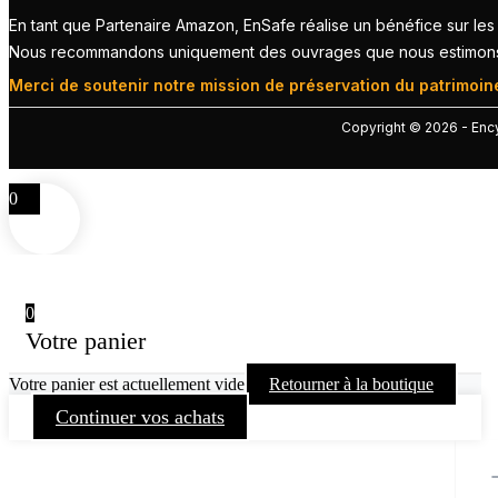
En tant que Partenaire Amazon, EnSafe réalise un bénéfice sur les 
Nous recommandons uniquement des ouvrages que nous estimons de
Merci de soutenir notre mission de préservation du patrimoine
Copyright © 2026 - Encyc
0
0
Votre panier
Votre panier est actuellement vide
Retourner à la boutique
Continuer vos achats