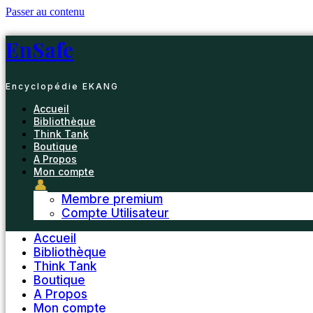
Passer au contenu
EnSafe
Encyclopédie EKANG
Accueil
Bibliothèque
Think Tank
Boutique
A Propos
Mon compte
👤
Membre premium
Compte Utilisateur
Accueil
Bibliothèque
Think Tank
Boutique
A Propos
Mon compte