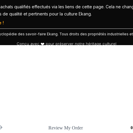
achats qualifiés effectués via les liens de cette page. Cela ne chan
 qualité et pertinents pour la culture Ekang.
 !
lopédie des savoir-faire Ekang. Tous droits des propriétés industrielles et
Conçu avec ❤️ pour préserver notre héritage culturel
Review My Order
0