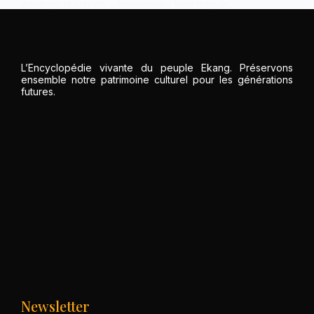
artistique et carrière administrative bien remplie.
Ekang
juillet 3, 2022
L’Encyclopédie vivante du peuple Ekang. Préservons
ensemble notre patrimoine culturel pour les générations
futures.
Newsletter