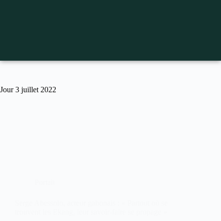
Jour
3 juillet 2022
Portait
Serge Abessolo, acteur gabonais : « Partout où se
trouvent les Ekang, leur savoir-faire se propage »